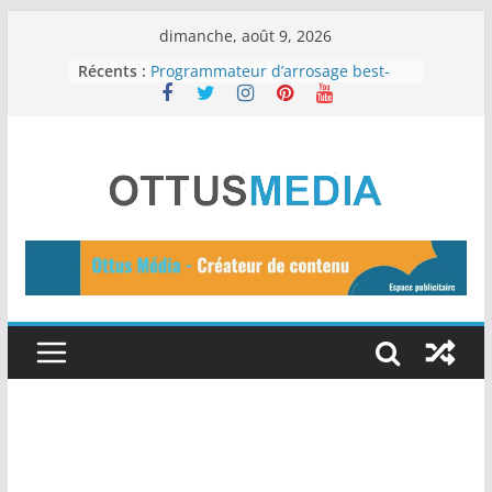
Passer
dimanche, août 9, 2026
au
Récents :
Programmateur d’arrosage best-
seller
contenu
Une peau saine : Les 12 meilleurs
aliments
Les 11 meilleurs outils d’IA gratuits
à essayer en 2024
15 idées de business en ligne pour
2024
Tuteurs d’Auto-Arrosage