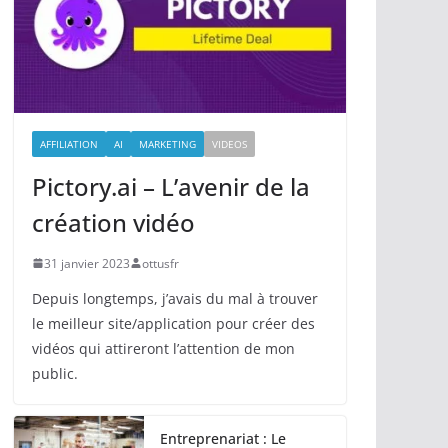
AFFILIATION
AI
MARKETING
VIDEOS
Pictory.ai – L’avenir de la
création vidéo
31 janvier 2023
ottusfr
Depuis longtemps, j’avais du mal à trouver
le meilleur site/application pour créer des
vidéos qui attireront l’attention de mon
public.
Entreprenariat : Le