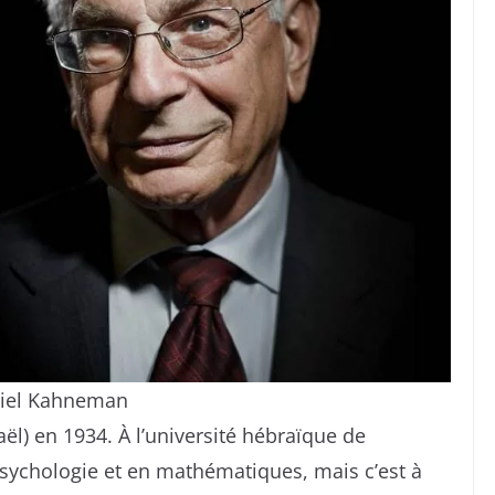
iel Kahneman
ël) en 1934. À l’université hébraïque de
psychologie et en mathématiques, mais c’est à