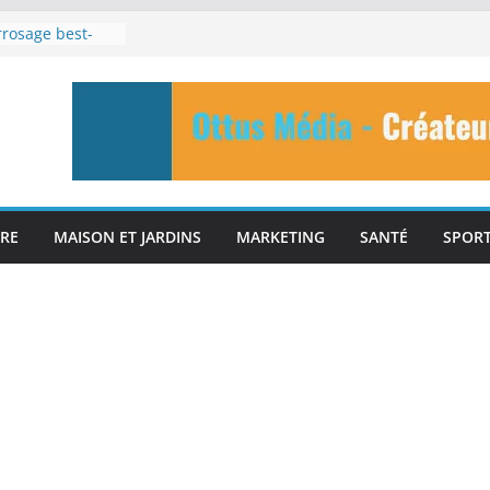
rosage best-
s 12 meilleurs
ls d’IA gratuits
s en ligne pour
osage
RE
MAISON ET JARDINS
MARKETING
SANTÉ
SPOR