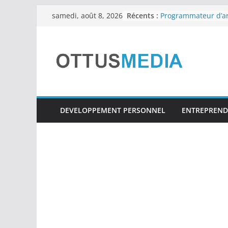
Passer
Récents :
Programmateur d’ar
samedi, août 8, 2026
seller
au
Une peau saine : Le
contenu
aliments
Les 11 meilleurs outi
à essayer en 2024
15 idées de busines
2024
Tuteurs d’Auto-Arr
DEVELOPPEMENT PERSONNEL
ENTREPREND