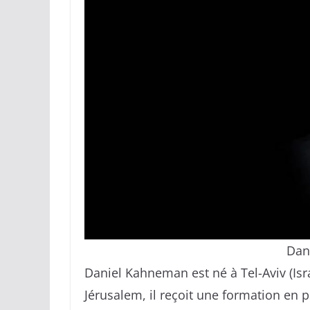
Dan
Daniel Kahneman est né à Tel-Aviv (Isra
Jérusalem, il reçoit une formation en 