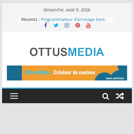
Passer
dimanche, août 9, 2026
au
Récents :
Programmateur d’arrosage best-
seller
contenu
Une peau saine : Les 12 meilleurs
aliments
Les 11 meilleurs outils d’IA gratuits
à essayer en 2024
15 idées de business en ligne pour
2024
Tuteurs d’Auto-Arrosage