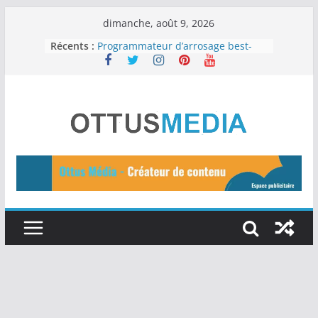
Passer
dimanche, août 9, 2026
au
Récents :
Programmateur d’arrosage best-
seller
contenu
Une peau saine : Les 12 meilleurs
aliments
Les 11 meilleurs outils d’IA gratuits
à essayer en 2024
15 idées de business en ligne pour
2024
Tuteurs d’Auto-Arrosage