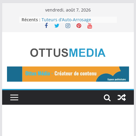
Passer
vendredi, août 7, 2026
15 idées de business en ligne pour
au
Récents :
2024
contenu
Tuteurs d’Auto-Arrosage
Programmateur d’arrosage best-
seller
Une peau saine : Les 12 meilleurs
aliments
Les 11 meilleurs outils d’IA gratuits
à essayer en 2024