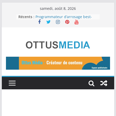
Passer
samedi, août 8, 2026
au
Récents :
Programmateur d’arrosage best-
seller
contenu
Une peau saine : Les 12 meilleurs
aliments
Les 11 meilleurs outils d’IA gratuits
à essayer en 2024
15 idées de business en ligne pour
2024
Tuteurs d’Auto-Arrosage