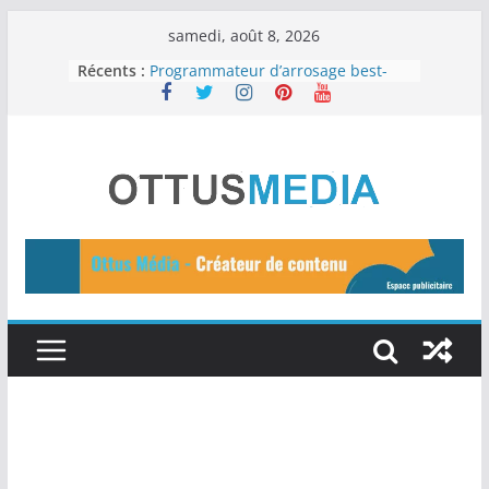
Passer
samedi, août 8, 2026
au
Récents :
Programmateur d’arrosage best-
seller
contenu
Une peau saine : Les 12 meilleurs
aliments
Les 11 meilleurs outils d’IA gratuits
à essayer en 2024
15 idées de business en ligne pour
2024
Tuteurs d’Auto-Arrosage