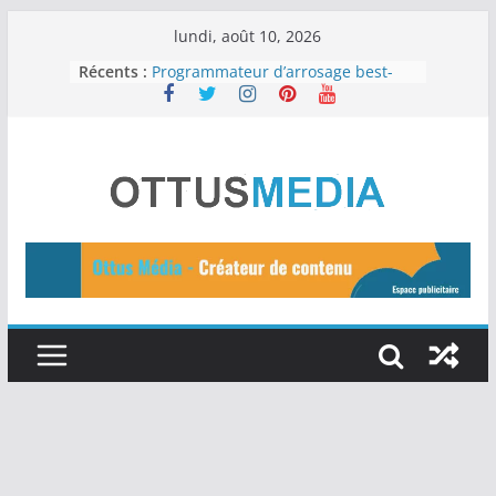
Passer
lundi, août 10, 2026
au
Récents :
Programmateur d’arrosage best-
seller
contenu
Une peau saine : Les 12 meilleurs
aliments
Les 11 meilleurs outils d’IA gratuits
à essayer en 2024
15 idées de business en ligne pour
2024
Tuteurs d’Auto-Arrosage